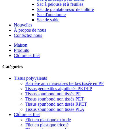
Sac à pelouse et à feuilles
Sac de plantation/sac de culture
Sac d'une tonne
Sac de sable
Nouvelles
À propos de nous
Contactez-nous
Maison
Produits
Clôture et filet
Catégories
Tissus polyvalents
Barrière anti-mauvaises herbes tissée en PP
Tissus géotextiles aiguilletés PET/PP
Tissus spunbond non tissés PP
Tissus spunbond non tissés PET
Tissus spunbond non tissés RPET
Tissus spunbond non tissés PLA
Clôture et filet
Filet en plastique extrudé
Filet en plastique tricoté