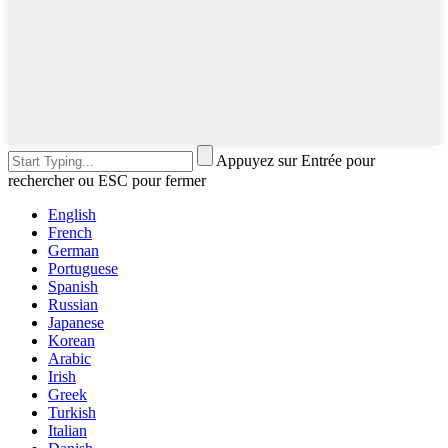
Appuyez sur Entrée pour
rechercher ou ESC pour fermer
English
French
German
Portuguese
Spanish
Russian
Japanese
Korean
Arabic
Irish
Greek
Turkish
Italian