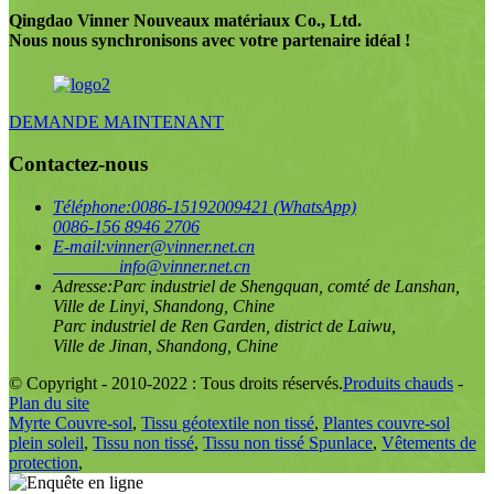
Qingdao Vinner Nouveaux matériaux Co., Ltd.
Nous nous synchronisons avec votre partenaire idéal !
DEMANDE MAINTENANT
Contactez-nous
Téléphone:
0086-15192009421 (WhatsApp)
0086-156 8946 2706
E-mail:
vinner@vinner.net.cn
info@vinner.net.cn
Adresse:
Parc industriel de Shengquan, comté de Lanshan,
Ville de Linyi, Shandong, Chine
Parc industriel de Ren Garden, district de Laiwu,
Ville de Jinan, Shandong, Chine
© Copyright - 2010-2022 : Tous droits réservés.
Produits chauds
-
Plan du site
Myrte Couvre-sol
,
Tissu géotextile non tissé
,
Plantes couvre-sol
plein soleil
,
Tissu non tissé
,
Tissu non tissé Spunlace
,
Vêtements de
protection
,