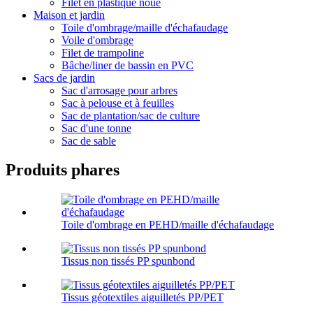
Filet en plastique noué
Maison et jardin
Toile d'ombrage/maille d'échafaudage
Voile d'ombrage
Filet de trampoline
Bâche/liner de bassin en PVC
Sacs de jardin
Sac d'arrosage pour arbres
Sac à pelouse et à feuilles
Sac de plantation/sac de culture
Sac d'une tonne
Sac de sable
Produits phares
Toile d'ombrage en PEHD/maille d'échafaudage
Tissus non tissés PP spunbond
Tissus géotextiles aiguilletés PP/PET