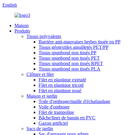
English
Maison
Produits
Tissus polyvalents
Barrière anti-mauvaises herbes tissée en PP
Tissus géotextiles aiguilletés PET/PP
Tissus spunbond non tissés PP
Tissus spunbond non tissés PET
Tissus spunbond non tissés RPET
Tissus spunbond non tissés PLA
Clôture et filet
Filet en plastique extrudé
Filet en plastique tricoté
Filet en plastique noué
Maison et jardin
Toile d'ombrage/maille d'échafaudage
Voile d'ombrage
Filet de trampoline
Bâche/liner de bassin en PVC
Gazon artificiel
Sacs de jardin
Sac d'arrosage pour arbres